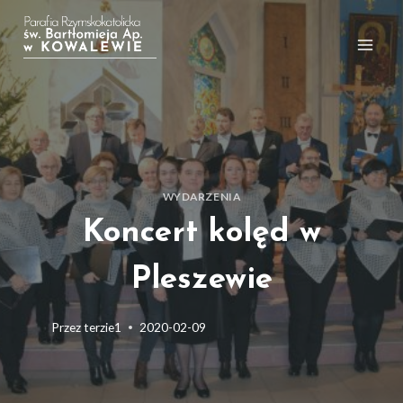
Przejdź
do
treści
WYDARZENIA
Koncert kolęd w
Pleszewie
Przez
terzie1
2020-02-09