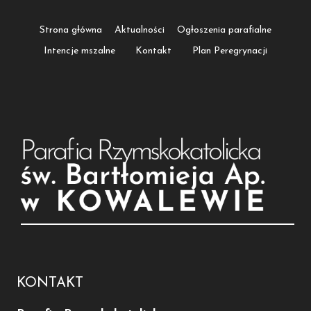
Strona główna
Aktualności
Ogłoszenia parafialne
Intencje mszalne
Kontakt
Plan Peregrynacji
KONTAKT