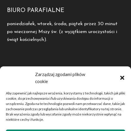
BIURO PARAFIALNE
poniedziałek, wtorek, środa, piątek przez 30 minut
po wieczornej Mszy św. (z wyjątkiem uroczystości i
świąt kościelnych).
POLECAMY
Zarządzaj zgodami plików
cookie
Diecezja Kaliska
Radio Rodzina
Aby zapewnić jak najlepsze wrażenia, korzystamy z technologii, takich jak pliki
Dwutygodnik Opiekun
cookie, do przechowywania i/lub uzyskiwania dostępu do informacji o
urządzeniu. Zgoda na te technologie pozwoli nam przetwarzać dane, takie jak
Telewizja domjozefa.tv
zachowanie podczas przeglądania lub unikalne identyfikatory na tej stronie.
Brak wyrażenia zgody lub wycofanie zgody może niekorzystnie wpłynąć na
niektóre cechy i funkcje.