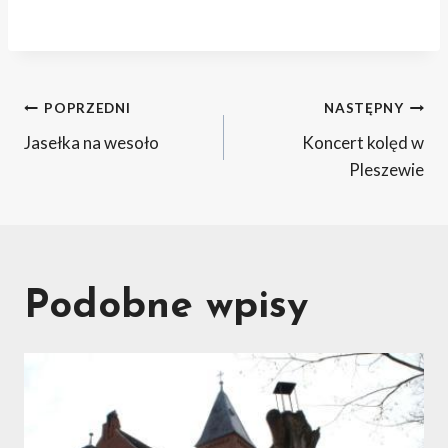
Nawigacja
POPRZEDNI
NASTĘPNY
Jasełka na wesoło
Koncert kolęd w
wpisu
Pleszewie
Podobne wpisy