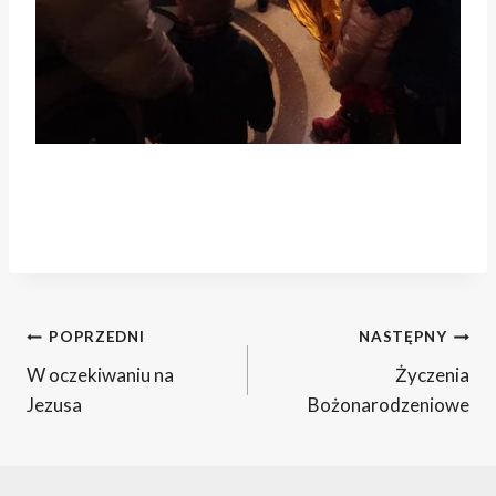
Nawigacja
POPRZEDNI
NASTĘPNY
W oczekiwaniu na
Życzenia
wpisu
Jezusa
Bożonarodzeniowe