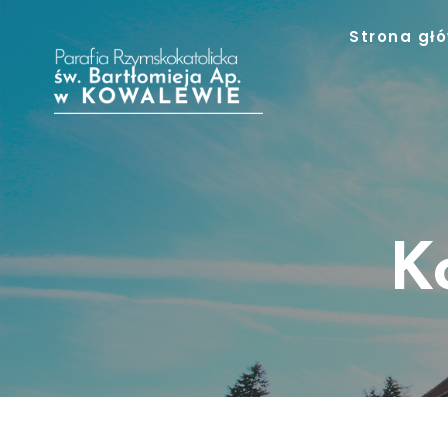
Przejdź
Strona gł
do
treści
K