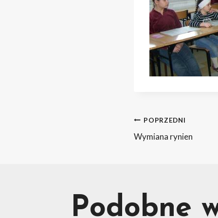
Nawig
POPRZEDNI
Wymiana rynien
wpisu
Podobne w