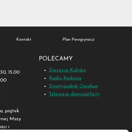
Kontakt
Plan Peregrynacji
POLECAMY
Diecezja Kaliska
1.30, 15.00
Radio Rodzina
8.00
Dwutygodnik Opiekun
Telewizja domjozefa.tv
E
a, piątek
rnej Mszy
ści i