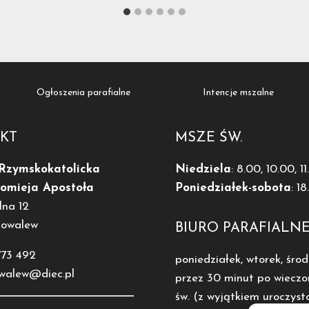
Ogłoszenia parafialne
Intencje mszalne
KT
MSZE ŚW.
 Rzymskokatolicka
Niedziela
: 8.00, 10.00, 1
łomieja Apostoła
Poniedziałek-sobota
: 1
lna 12
Kowalew
BIURO PARAFIALN
773 492
poniedziałek, wtorek, środ
owalew@diec.pl
przez 30 minut po wieczo
św. (z wyjątkiem uroczysto