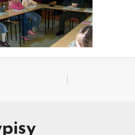
acja
pisy