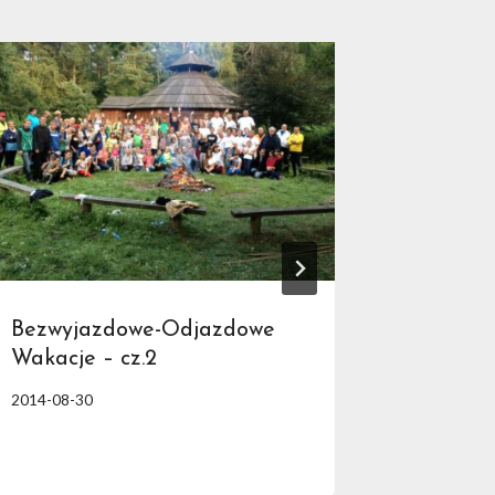
Bezwyjazdowe-Odjazdowe
Msza św
Wakacje – cz.2
rok szk
2014-08-30
2024-09-0