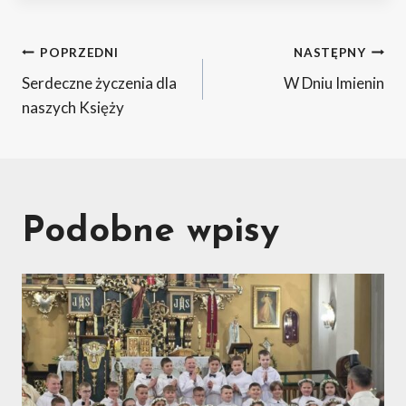
Nawigacja
POPRZEDNI
NASTĘPNY
Serdeczne życzenia dla
W Dniu Imienin
wpisu
naszych Księży
Podobne wpisy