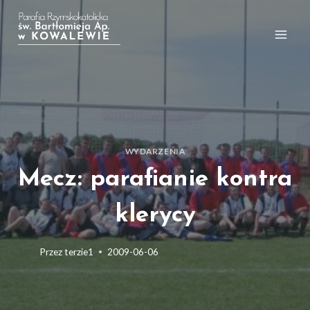
Przejdź
do
treści
WYDARZENIA
Mecz: parafianie kontra
klerycy
Przez
terzie1
2009-06-06