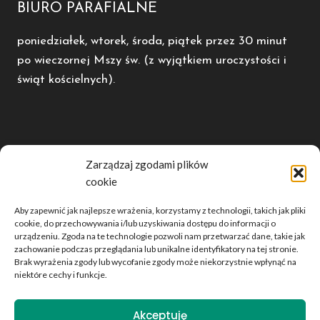
BIURO PARAFIALNE
poniedziałek, wtorek, środa, piątek przez 30 minut
po wieczornej Mszy św. (z wyjątkiem uroczystości i
świąt kościelnych).
POLECAMY
Zarządzaj zgodami plików
cookie
Diecezja Kaliska
Radio Rodzina
Aby zapewnić jak najlepsze wrażenia, korzystamy z technologii, takich jak pliki
Dwutygodnik Opiekun
cookie, do przechowywania i/lub uzyskiwania dostępu do informacji o
urządzeniu. Zgoda na te technologie pozwoli nam przetwarzać dane, takie jak
Telewizja domjozefa.tv
zachowanie podczas przeglądania lub unikalne identyfikatory na tej stronie.
Brak wyrażenia zgody lub wycofanie zgody może niekorzystnie wpłynąć na
niektóre cechy i funkcje.
© 2026 Parafia Rzymskokatolicka św. Bartłomieja Ap. w
Akceptuję
Kowalewie by JR