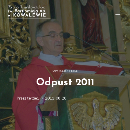
Przejdź
do
treści
WYDARZENIA
Odpust 2011
Przez
terzie1
2011-08-28