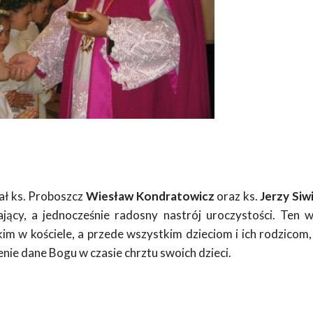
ał ks. Proboszcz
Wiesław Kondratowicz
oraz ks.
Jerzy Siw
ający, a jednocześnie radosny nastrój uroczystości. Ten w
tkim w kościele, a przede wszystkim dzieciom i ich rodzicom
enie dane Bogu w czasie chrztu swoich dzieci.