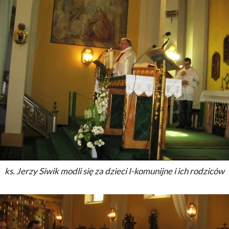
ks. Jerzy Siwik modli się za dzieci I-komunijne i ich rodziców