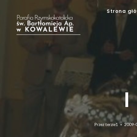
Przejdź
Strona gł
do
treści
I
Przez
terzie1
2009-