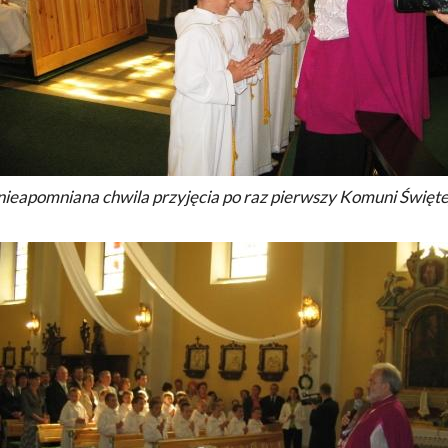
nieapomniana chwila przyjęcia po raz pierwszy Komuni Święte