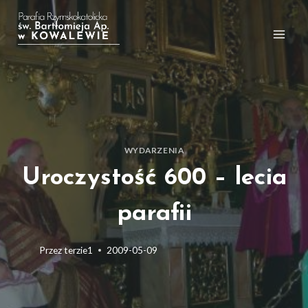
Przejdź
do
treści
WYDARZENIA
Uroczystość 600 – lecia
parafii
Przez
terzie1
2009-05-09