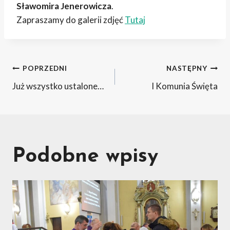
Sławomira Jenerowicza
.
Zapraszamy do galerii zdjęć
Tutaj
Nawigacja
POPRZEDNI
NASTĘPNY
Już wszystko ustalone…
I Komunia Święta
wpisu
Podobne wpisy