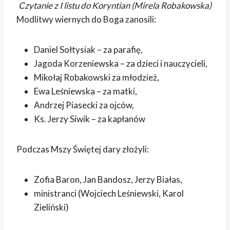
Czytanie z I listu do Koryntian (Mirela Robakowska)
Modlitwy wiernych do Boga zanosili:
Daniel Sołtysiak – za parafię,
Jagoda Korzeniewska – za dzieci i nauczycieli,
Mikołaj Robakowski za młodzież,
Ewa Leśniewska – za matki,
Andrzej Piasecki za ojców,
Ks. Jerzy Siwik – za kapłanów
Podczas Mszy Świętej dary złożyli:
Zofia Baron, Jan Bandosz, Jerzy Białas,
ministranci (Wojciech Leśniewski, Karol
Zieliński)