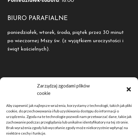
Poniedziałek-sobota
: 18.00
BIURO PARAFIALNE
poniedziałek, wtorek, środa, piątek przez 30 minut
po wieczornej Mszy św. (z wyjątkiem uroczystości i
świąt kościelnych).
POLECAMY
Zarządzaj zgodami plików
cookie
Diecezja Kaliska
Radio Rodzina
Aby zapewnić jak najlepsze wrażenia, korzystamy z technologii, takich jak pliki
Dwutygodnik Opiekun
cookie, do przechowywania i/lub uzyskiwania dostępu do informacji o
urządzeniu. Zgoda na te technologie pozwoli nam przetwarzać dane, takie jak
Telewizja domjozefa.tv
zachowanie podczas przeglądania lub unikalne identyfikatory na tej stronie.
Brak wyrażenia zgody lub wycofanie zgody może niekorzystnie wpłynąć na
niektóre cechy i funkcje.