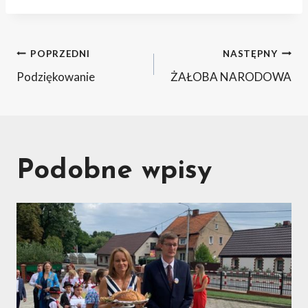
Nawigacja
POPRZEDNI
NASTĘPNY
Podziękowanie
ŻAŁOBA NARODOWA
wpisu
Podobne wpisy