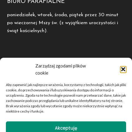
BIURO PARAFIALNE
poniedziałek, wtorek, środa, piątek przez 30 minut
po wieczornej Mszy św. (z wyjątkiem uroczystości i
świąt kościelnych).
POLECAMY
Zarządzaj zgodami plików
cookie
Diecezja Kaliska
Radio Rodzina
Aby zapewnić jak najlepsze wrażenia, korzystamy z technologii, takich jak pliki
Dwutygodnik Opiekun
cookie, do przechowywania i/lub uzyskiwania dostępu do informacji o
urządzeniu. Zgoda na te technologie pozwoli nam przetwarzać dane, takie jak
Telewizja domjozefa.tv
zachowanie podczas przeglądania lub unikalne identyfikatory na tej stronie.
Brak wyrażenia zgody lub wycofanie zgody może niekorzystnie wpłynąć na
niektóre cechy i funkcje.
© 2026 Parafia Rzymskokatolicka św. Bartłomieja Ap. w
Akceptuję
Kowalewie by JR