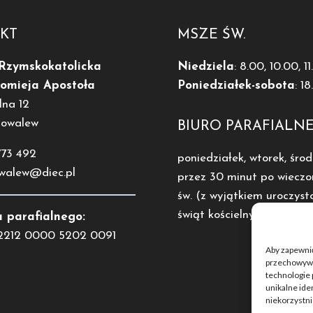
KT
MSZE ŚW.
 Rzymskokatolicka
Niedziela
: 8.00, 10.00, 1
łomieja Apostoła
Poniedziałek-sobota
: 1
lna 12
Kowalew
BIURO PARAFIALN
773 492
poniedziałek, wtorek, środ
owalew@diec.pl
przez 30 minut po wieczo
św. (z wyjątkiem uroczysto
świąt kościelnych).
 parafialnego:
2212 0000 5202 0091
Aby zapewnić 
przechowywan
technologie 
unikalne ide
niekorzystni