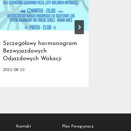
Szczegółowy harmonogram
ŻAŁOB
Bezwyjazdowych
2010-04-1
Odjazdowych Wakacji
2015-08-13
Kontakt
Plan Peregrynacji