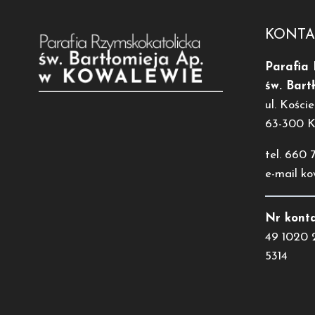
KONTA
Parafia
św. Bart
ul. Koście
63-300 
tel. 660 
e-mail k
Nr konta
49 1020 
5314