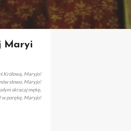
j Maryi
yś Królową, Maryjo!
mów słowo, Maryjo!
ałym skracaj mękę,
 w porękę, Maryjo!