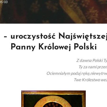
05-03
 – uroczystość Najświętsze
Panny Królowej Polski
Z dawna Polski T
Ty za nami prze
Ociemniałym podaj rękę,niewytrw
Twe Królestwo weź