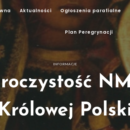
ówna
Aktualności
Ogłoszenia parafialne
Plan Peregrynacji
INFORMACJE
roczystość N
Królowej Polsk