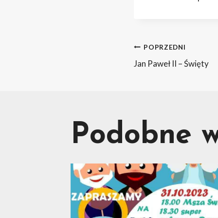
Nawig
POPRZEDNI
Jan Paweł II – Święty
wpisu
Podobne w