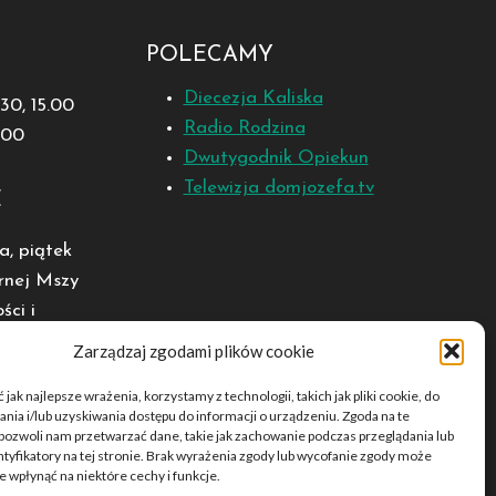
POLECAMY
Diecezja Kaliska
1.30, 15.00
Radio Rodzina
8.00
Dwutygodnik Opiekun
Telewizja domjozefa.tv
E
a, piątek
rnej Mszy
ści i
Zarządzaj zgodami plików cookie
jak najlepsze wrażenia, korzystamy z technologii, takich jak pliki cookie, do
ia i/lub uzyskiwania dostępu do informacji o urządzeniu. Zgoda na te
pozwoli nam przetwarzać dane, takie jak zachowanie podczas przeglądania lub
ntyfikatory na tej stronie. Brak wyrażenia zgody lub wycofanie zgody może
e wpłynąć na niektóre cechy i funkcje.