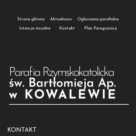
Strona główna
Aktualności
Ogłoszenia parafialne
Intencje mszalne
Kontakt
Plan Peregrynacji
KONTAKT