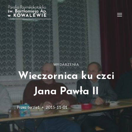
Przejdź
do
treści
WYDARZENIA
Wieczornica ku czci
Jana Pawła II
Przez
terzie1
2015-11-01