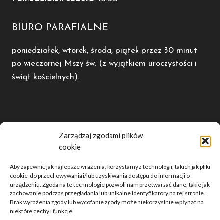
BIURO PARAFIALNE
poniedziałek, wtorek, środa, piątek przez 30 minut
po wieczornej Mszy św. (z wyjątkiem uroczystości i
świąt kościelnych).
POLECAMY
Zarządzaj zgodami plików
cookie
Diecezja Kaliska
Radio Rodzina
Aby zapewnić jak najlepsze wrażenia, korzystamy z technologii, takich jak pliki
Dwutygodnik Opiekun
cookie, do przechowywania i/lub uzyskiwania dostępu do informacji o
urządzeniu. Zgoda na te technologie pozwoli nam przetwarzać dane, takie jak
Telewizja domjozefa.tv
zachowanie podczas przeglądania lub unikalne identyfikatory na tej stronie.
Brak wyrażenia zgody lub wycofanie zgody może niekorzystnie wpłynąć na
niektóre cechy i funkcje.