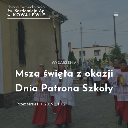
Przejdź
do
treści
WYDARZENIA
Msza święta z okazji
Dnia Patrona Szkoły
Przez
terzie1
2019-11-02