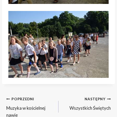
Nawigacja
POPRZEDNI
NASTĘPNY
Muzyka w kościelnej
Wszystkich Świętych
wpisu
nawie