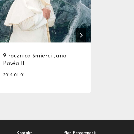
9 rocznica śmierci Jana
„Tratwa
Pawła II
2015-06-1
2014-04-01
Kontakt
Plan Peregrynacji