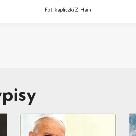
Fot. kapliczki Z. Hain
acja
pisy