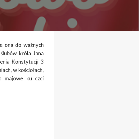
je ona do ważnych
 ślubów króla Jana
enia Konstytucji 3
iach, w kościołach,
wa majowe ku czci