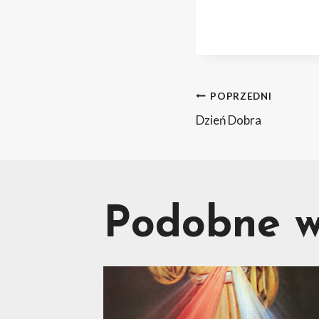
Nawig
POPRZEDNI
Dzień Dobra
wpisu
Podobne w