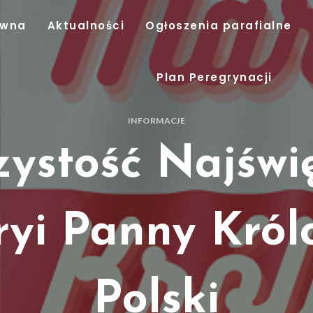
ówna
Aktualności
Ogłoszenia parafialne
Plan Peregrynacji
INFORMACJE
ystość Najświę
yi Panny Król
Polski