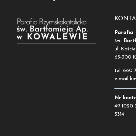
KONTA
Parafia
św. Bart
ul. Koście
63-300 
tel. 660 
e-mail k
Nr konta
49 1020 
5314