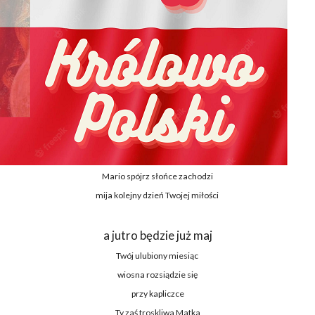
Mario spójrz słońce zachodzi
mija kolejny dzień Twojej miłości
a jutro będzie już maj
Twój ulubiony miesiąc
wiosna rozsiądzie się
przy kapliczce
Ty zaś troskliwa Matka