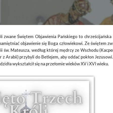
li zwane Świętem Objawienia Pańskiego to chrześcijańska 
amiętniać objawienie się Boga człowiekowi. Ze świętem zwi
ii św. Mateusza, według której mędrcy ze Wschodu (Kacper z
ar z Arabii) przybyli do Betlejem, aby oddać pokłon Jezusowi
adzidła wykształcił się na przełomie wieków XV i XVI wieku.