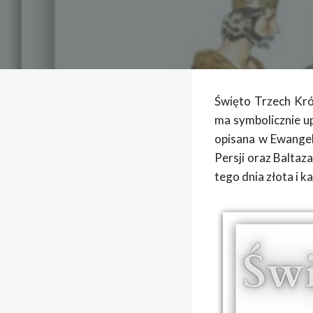
Święto Trzech Kró
ma symbolicznie up
opisana w Ewangel
Persji oraz Baltaz
tego dnia złota i k