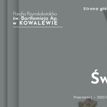
Przejdź
Strona gł
do
treści
Św
Przez
terzie1
2023-