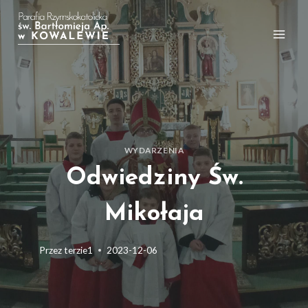
Przejdź
do
treści
WYDARZENIA
Odwiedziny Św.
Mikołaja
Przez
terzie1
2023-12-06