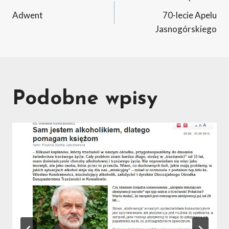
Nawigacja
Adwent
70-lecie Apelu
wpisu
Jasnogórskiego
Podobne wpisy