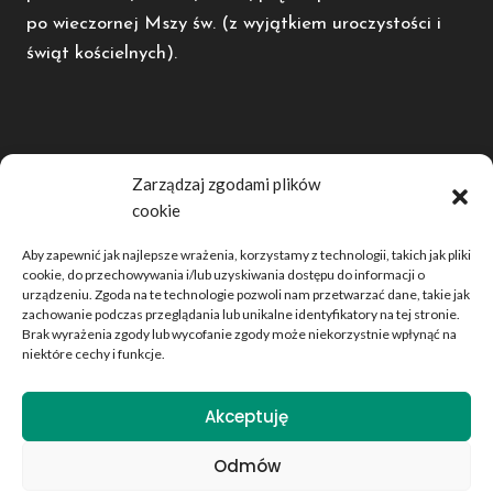
po wieczornej Mszy św. (z wyjątkiem uroczystości i
świąt kościelnych).
POLECAMY
Zarządzaj zgodami plików
cookie
Diecezja Kaliska
Radio Rodzina
Aby zapewnić jak najlepsze wrażenia, korzystamy z technologii, takich jak pliki
Dwutygodnik Opiekun
cookie, do przechowywania i/lub uzyskiwania dostępu do informacji o
urządzeniu. Zgoda na te technologie pozwoli nam przetwarzać dane, takie jak
Telewizja domjozefa.tv
zachowanie podczas przeglądania lub unikalne identyfikatory na tej stronie.
Brak wyrażenia zgody lub wycofanie zgody może niekorzystnie wpłynąć na
niektóre cechy i funkcje.
© 2026 Parafia Rzymskokatolicka św. Bartłomieja Ap. w
Akceptuję
Kowalewie by JR
Odmów
Polityka prywatności
|
Polityka plików cookies
|
Standardy ochrony
dzieci i młodzieży