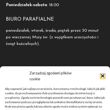
Poniedziałek-sobota
: 18.00
BIURO PARAFIALNE
poniedziałek, wtorek, środa, piątek przez 30 minut
po wieczornej Mszy św. (z wyjątkiem uroczystości i
świąt kościelnych).
POLECAMY
Zarządzaj zgodami plików
cookie
Diecezja Kaliska
Radio Rodzina
Aby zapewnić jak najlepsze wrażenia, korzystamy z technologii, takich jak pliki
Dwutygodnik Opiekun
cookie, do przechowywania i/lub uzyskiwania dostępu do informacji o
urządzeniu. Zgoda na te technologie pozwoli nam przetwarzać dane, takie jak
Telewizja domjozefa.tv
zachowanie podczas przeglądania lub unikalne identyfikatory na tej stronie.
Brak wyrażenia zgody lub wycofanie zgody może niekorzystnie wpłynąć na