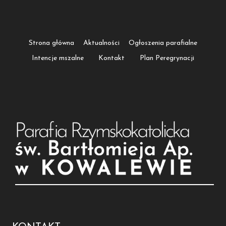
Strona główna
Aktualności
Ogłoszenia parafialne
Intencje mszalne
Kontakt
Plan Peregrynacji