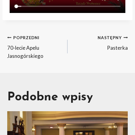
Nawigacja
POPRZEDNI
NASTĘPNY
70-lecie Apelu
Pasterka
wpisu
Jasnogórskiego
Podobne wpisy