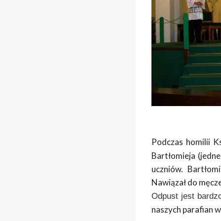
Podczas homilii K
Bartłomieja (jedn
uczniów. Bartłomi
Nawiązał do męczeń
Odpust jest bardz
naszych parafian w