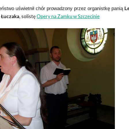
ństwo uświetnił chór prowadzony przez organistkę panią
L
 Łuczaka
, solistę
Opery na Zamku w Szczecinie