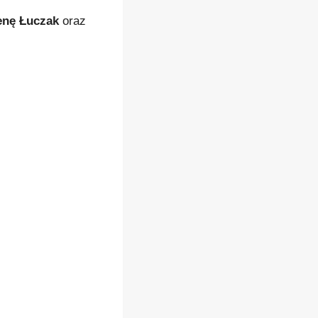
enę Łuczak
oraz