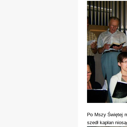
Po Mszy Świętej m
szedł kapłan nios