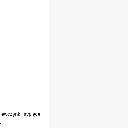
ziewczynki sypiące
.