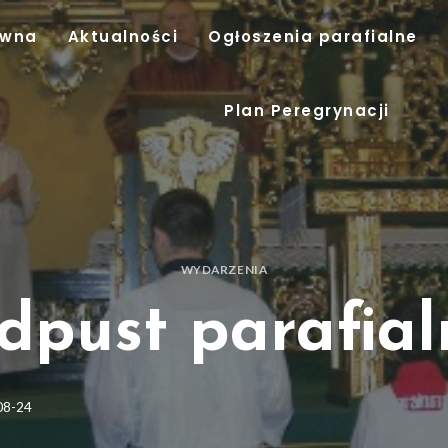
ówna
Aktualności
Ogłoszenia parafialne
Plan Peregrynacji
WYDARZENIA
dpust parafial
08-24