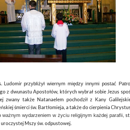
s. Ludomir
przybliżył wiernym między innymi postać Patr
ego z dwunastu Apostołów, których wybrał sobie Jezus spośr
ej zwany także Natanaelem pochodził z Kany Galilejskie
skiej śmierci św. Bartłomieja, a także do cierpienia Chrystu
st
o ważnym wydarzeniem w życiu religijnym każdej parafii,
 uroczystej Mszy św. odpustowej.