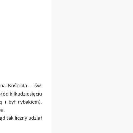
.
ona Kościoła – św
ód kilkudziesięciu
j i był rybakiem).
sa.
ąd tak liczny udział