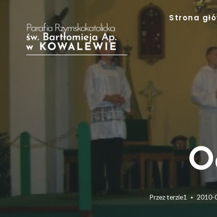
Przejdź
Strona gł
do
treści
O
Przez
terzie1
2010-