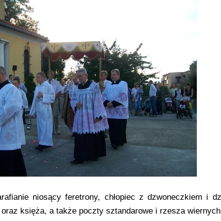
arafianie niosący feretrony, chłopiec z dzwoneczkiem i d
i oraz księża, a także poczty sztandarowe i rzesza wiernych