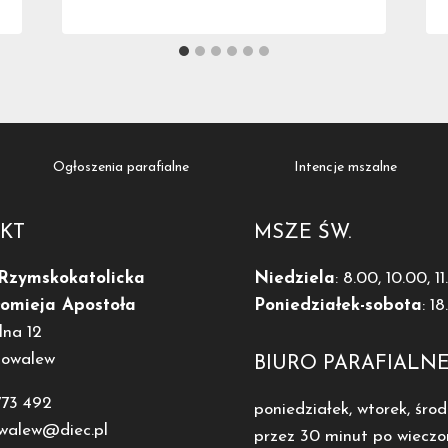
Ogłoszenia parafialne
Intencje mszalne
KT
MSZE ŚW.
 Rzymskokatolicka
Niedziela
: 8.00, 10.00, 1
łomieja Apostoła
Poniedziałek-sobota
: 1
lna 12
Kowalew
BIURO PARAFIALN
773 492
poniedziałek, wtorek, środ
owalew@diec.pl
przez 30 minut po wieczo