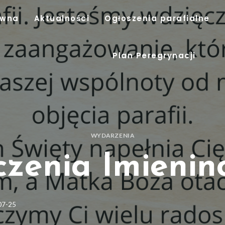
ówna
Aktualności
Ogłoszenia parafialne
Plan Peregrynacji
WYDARZENIA
czenia Imienin
07-25