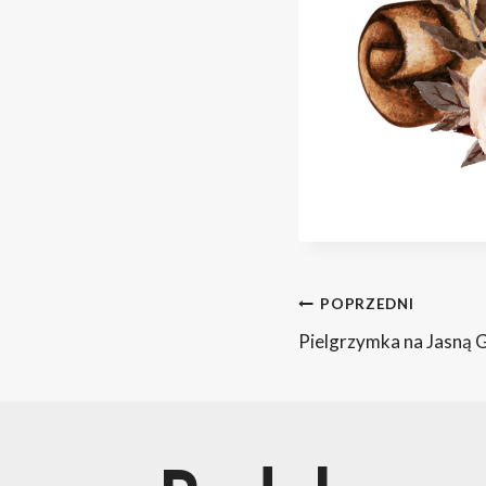
Nawig
POPRZEDNI
Pielgrzymka na Jasną G
wpisu