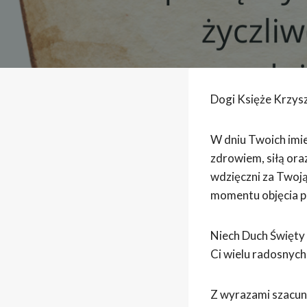
Dogi Księże Krzysz
W dniu Twoich imie
zdrowiem, siłą ora
wdzięczni za Twoją
momentu objęcia pa
Niech Duch Święty 
Ci wielu radosnych 
Z wyrazami szacun