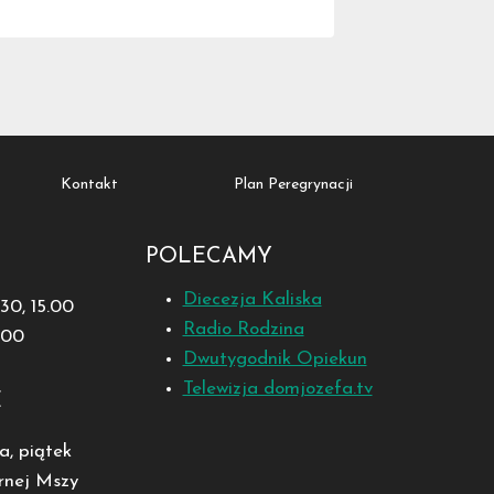
Kontakt
Plan Peregrynacji
POLECAMY
Diecezja Kaliska
1.30, 15.00
Radio Rodzina
8.00
Dwutygodnik Opiekun
Telewizja domjozefa.tv
E
a, piątek
rnej Mszy