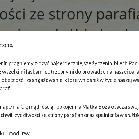
tofie,
nin pragniemy złożyć najserdeczniejsze życzenia. Niech Pan
z wszelkimi łaskami potrzebnymi do prowadzenia naszej para
 obecność i zaangażowanie, które wniosłeś w życie naszej w
rafii.
napełnia Cię mądrością i pokojem, a Matka Boża otacza swo
chwil, życzliwości ze strony parafian oraz spełnienia w służbi
ku i modlitwą