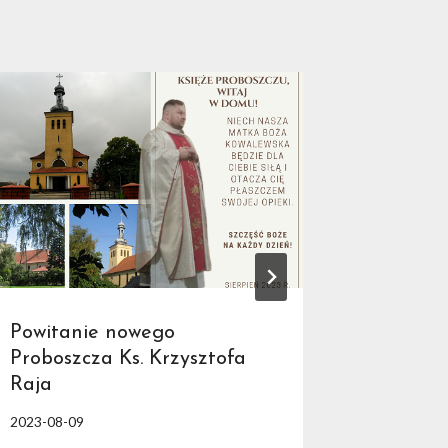
Powitanie nowego
Wizyta 
Proboszcza Ks. Krzysztofa
Jarzęb
Raja
2024-09-1
2023-08-09