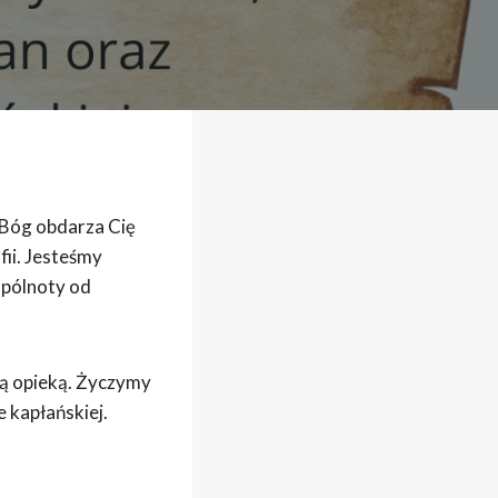
 Bóg obdarza Cię
fii. Jesteśmy
spólnoty od
ją opieką. Życzymy
e kapłańskiej.