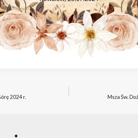
acja
órę 2024 r.
Msza Św. Do