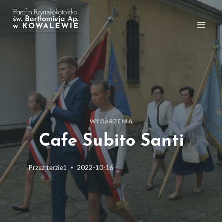
Przejdź
do
treści
WYDARZENIA
Cafe Subito Santi
Przez
terzie1
2022-10-16