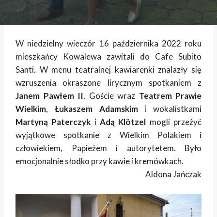
W niedzielny wieczór 16 października 2022 roku
mieszkańcy Kowalewa zawitali do Cafe Subito
Santi. W menu teatralnej kawiarenki znalazły się
wzruszenia okraszone lirycznym spotkaniem z
Janem
Pawłem II
. Goście wraz
Teatrem Prawie
Wielkim
,
Łukaszem Adamskim
i wokalistkami
Martyną Paterczyk
i
Adą Klötzel
mogli przeżyć
wyjątkowe spotkanie z Wielkim Polakiem i
człowiekiem, Papieżem i autorytetem. Było
emocjonalnie słodko przy kawie i kremówkach.
Aldona Jańczak