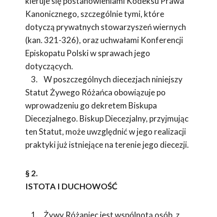
kieruje się postanowieniami Kodeksu Prawa
Kanonicznego, szczególnie tymi, które
dotyczą prywatnych stowarzyszeń wiernych
(kan. 321-326), oraz uchwałami Konferencji
Episkopatu Polski w sprawach jego
dotyczących.
3. W poszczególnych diecezjach niniejszy
Statut Żywego Różańca obowiązuje po
wprowadzeniu go dekretem Biskupa
Diecezjalnego. Biskup Diecezjalny, przyjmując
ten Statut, może uwzględnić w jego realizacji
praktyki już istniejące na terenie jego diecezji.
§ 2.
ISTOTA I DUCHOWOŚĆ
1. Żywy Różaniec jest wspólnotą osób, z