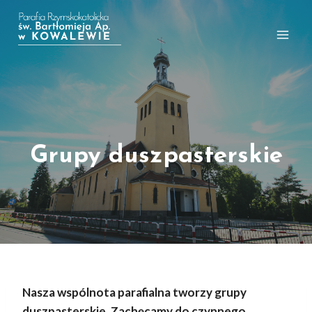
Przejdź
do
treści
Grupy duszpasterskie
Nasza wspólnota parafialna tworzy grupy
duszpasterskie. Zachęcamy do czynnego