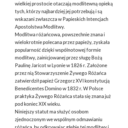
wielkiej prostocie otaczają modlitewną opieką
tych, którzy najbardziej jej potrzebują i są
wskazani zwłaszcza w Papieskich Intencjach
Apostolstwa Modlitwy.
Modlitwa różańcowa, powszechnie znana i
wielokrotnie polecana przez papieży, zyskała
popularność dzięki wspólnotowej formie
modlitwy, zainicjowanej przez sługę Bożą
Paulinę Jaricot w Lyonie w 1826 r. Założone
przez nią Stowarzyszenie Żywego Różańca
zatwierdził papież Grzegorz XVI konstytucją
Benedicentes Domino w 1832 r. W Polsce
praktyka Żywego Różańca stała się znana już
pod koniec XIX wieku.
Niniejszy statut ma służyć osobom
zjednoczonym we wspólnym odmawianiu
różańca, by odkrywając głębię tej modlitwy i