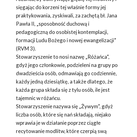
sięgając do korzeni tej właśnie formy jej
praktykowania, zyskiwali, za zachętą bł. Jana
Pawła II, „sposobność duchową i
pedagogiczną do osobistej kontemplacji,
formacji Ludu Bożego i nowej ewangelizacji”
(RVM 3).
Stowarzyszenie to nosi nazwę „Różańca”,
gdyż jego członkowie, podzieleni na grupy po
dwadzieścia osób, odmawiają go codziennie,
każdy jedną dziesiątkę, a także dlatego, że
każda grupa składa się z tylu osób, ile jest
tajemnic w różańcu.
Stowarzyszenie nazywa się „Żywym”, gdyż
liczba osób, które się nań składają, niejako
wprawia je w działanie poprzez ciągłe
recytowanie modlitw, które czerpią swą