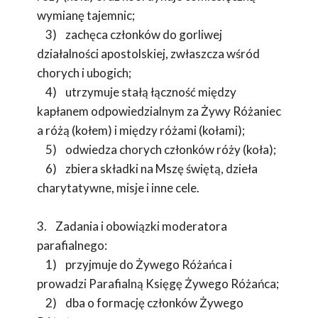
wymianę tajemnic;
3) zachęca członków do gorliwej
działalności apostolskiej, zwłaszcza wśród
chorych i ubogich;
4) utrzymuje stałą łączność między
kapłanem odpowiedzialnym za Żywy Różaniec
a różą (kołem) i między różami (kołami);
5) odwiedza chorych członków róży (koła);
6) zbiera składki na Mszę świętą, dzieła
charytatywne, misje i inne cele.
3. Zadania i obowiązki moderatora
parafialnego:
1) przyjmuje do Żywego Różańca i
prowadzi Parafialną Księgę Żywego Różańca;
2) dba o formację członków Żywego