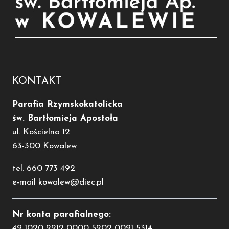
KONTAKT
Parafia Rzymskokatolicka
św. Bartłomieja Apostoła
ul. Kościelna 12
63-300 Kowalew
tel. 660 773 492
e-mail kowalew@diec.pl
Nr konta parafialnego:
49 1020 2212 0000 5202 0091 5314