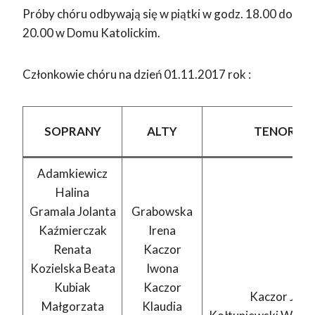
Próby chóru odbywają się w piątki w godz. 18.00 do
20.00 w Domu Katolickim.
Członkowie chóru na dzień 01.11.2017 rok :
SOPRANY
ALTY
TENORY
Adamkiewicz
Halina
Gramala Jolanta
Grabowska
Kaźmierczak
Irena
Renata
Kaczor
Kozielska Beata
Iwona
Kubiak
Kaczor
Kaczor Jan
Małgorzata
Klaudia