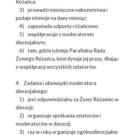
Różańca;
3) prowadzi miesięczne nabożeństwa i
podaje intencje na dany miesiąc;
4) zapowiada odpusty różańcowe;
5) współpracuje z moderatorem
diecezjalnym;
6) tam, gdzie istnieje Parafialna Rada
Żywego Różańca, koordynuje jej pracę, dbając
o współpracę wszystkich zelatorów.
4. Zadania i obowiązki moderatora
diecezjalnego:
1) jest odpowiedzialny za Żywy Różaniec w
diecezji;
2) organizuje spotkania zelatorów i
moderatorów w diecezji;
3) raz w roku organizuje ogólnodiecezjalne