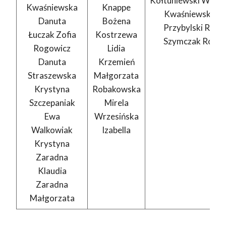
Kołtuniewski Włodz
Kwaśniewska
Knappe
Kwaśniewski Ja
Danuta
Bożena
Przybylski Rysz
Łuczak Zofia
Kostrzewa
Szymczak Romu
Rogowicz
Lidia
Danuta
Krzemień
Straszewska
Małgorzata
Krystyna
Robakowska
Szczepaniak
Mirela
Ewa
Wrzesińska
Walkowiak
Izabella
Krystyna
Zaradna
Klaudia
Zaradna
Małgorzata