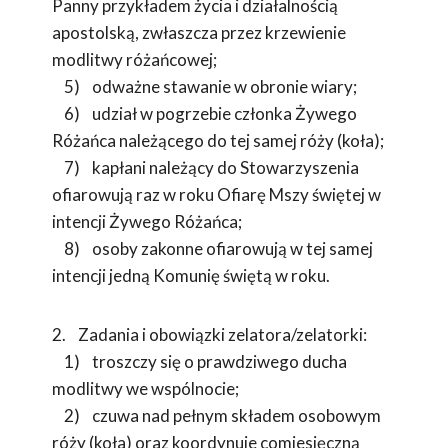
Panny przykładem życia i działalnością
apostolską, zwłaszcza przez krzewienie
modlitwy różańcowej;
5) odważne stawanie w obronie wiary;
6) udział w pogrzebie członka Żywego
Różańca należącego do tej samej róży (koła);
7) kapłani należący do Stowarzyszenia
ofiarowują raz w roku Ofiarę Mszy świętej w
intencji Żywego Różańca;
8) osoby zakonne ofiarowują w tej samej
intencji jedną Komunię świętą w roku.
2. Zadania i obowiązki zelatora/zelatorki:
1) troszczy się o prawdziwego ducha
modlitwy we wspólnocie;
2) czuwa nad pełnym składem osobowym
róży (koła) oraz koordynuje comiesięczną