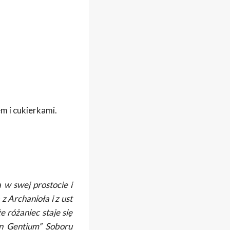
 i cukierkami.
w swej prostocie i
z Archanioła i z ust
 różaniec staje się
n Gentium” Soboru