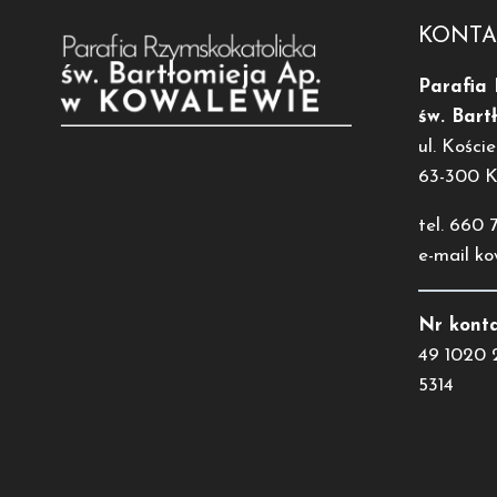
KONTA
Parafia
św. Bart
ul. Koście
63-300 
tel. 660 
e-mail k
Nr konta
49 1020 
5314