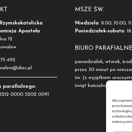
KT
MSZE ŚW.
 Rzymskokatolicka
Niedziela
: 8.00, 10.00, 1
łomieja Apostoła
Poniedziałek-sobota
: 1
lna 12
Kowalew
BIURO PARAFIALN
773 492
poniedziałek, wtorek, środ
owalew@diec.pl
przez 30 minut po wieczo
św. (z wyjątkiem uroczysto
świąt kościelnych).
 parafialnego:
2212 0000 5202 0091
Aby zapewnić 
przechowywan
technologie 
unikalne ide
niekorzystni