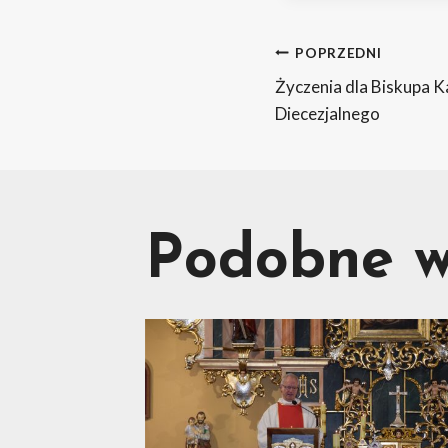
Nawig
POPRZEDNI
Życzenia dla Biskupa K
Diecezjalnego
wpisu
Podobne w