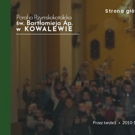
Przejdź
Strona gł
do
treści
Przez
terzie1
2010-