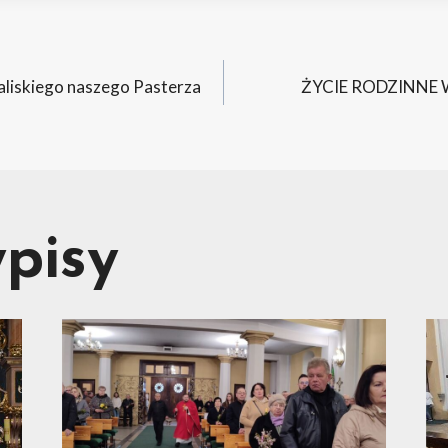
acja
aliskiego naszego Pasterza
ŻYCIE RODZINNE 
pisy