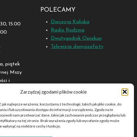
POLECAMY
Diecezja Kaliska
1.30, 15.00
Radio Rodzina
8.00
Dwutygodnik Opiekun
Telewizja domjozefa.tv
E
a, piątek
rnej Mszy
ści i
Zarządzaj zgodami plików cookie
jak najlepsze wrażenia, korzystamy z technologii, takich jak pliki cookie, do
ia i/lub uzyskiwania dostępu do informacji o urządzeniu. Zgoda na te
pozwoli nam przetwarzać dane, takie jak zachowanie podczas przeglądania lub
ntyfikatory na tej stronie. Brak wyrażenia zgody lub wycofanie zgody może
e wpłynąć na niektóre cechy i funkcje.