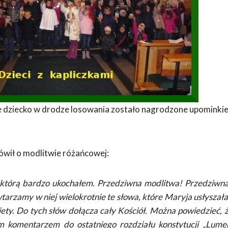
 dziecko w drodze losowania zostało nagrodzone upominkiem
wił o modlitwie różańcowej:
, którą bardzo ukochałem. Przedziwna modlitwa! Przedziwna 
arzamy w niej wielokrotnie te słowa, które Maryja usłyszała 
iety. Do tych słów dołącza cały Kościół. Można powiedzieć, że
m komentarzem do ostatniego rozdziału konstytucji „Lume