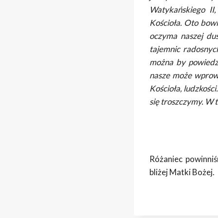
Watykańskiego II
Kościoła. Oto bow
oczyma naszej dus
tajemnic radosnyc
można by powiedzi
nasze może wprowad
Kościoła, ludzkości
się troszczymy. W 
Różaniec powinniś
bliżej Matki Bożej.