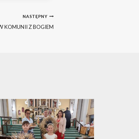
NASTĘPNY
W KOMUNII Z BOGIEM
Komunik
Kaliski
2025-04-2