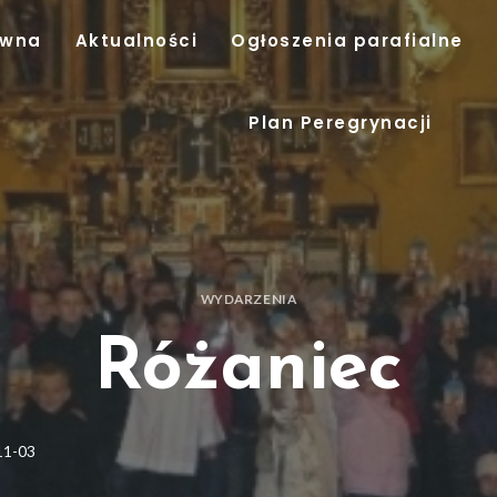
ówna
Aktualności
Ogłoszenia parafialne
Plan Peregrynacji
WYDARZENIA
Różaniec
11-03