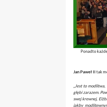
Ponadto każde
Jan Paweł II
tak mó
„Jest to modlitwa
głębi zarazem. Powt
swej krewnej, Elżb
jakby modlitewny