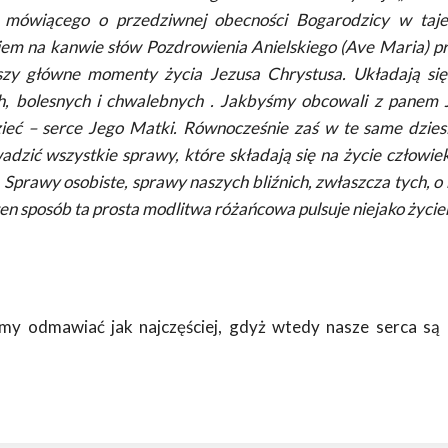
, mówiącego o przedziwnej obecności Bogarodzicy w taje
iem na kanwie słów Pozdrowienia Anielskiego (Ave Maria) pr
zy główne momenty życia Jezusa Chrystusa. Układają się
h, bolesnych i chwalebnych . Jakbyśmy obcowali z panem
eć – serce Jego Matki. Równocześnie zaś w te same dziesi
zić wszystkie sprawy, które składają się na życie człowiek
. Sprawy osobiste, sprawy naszych bliźnich, zwłaszcza tych, o
ten sposób ta prosta modlitwa różańcowa pulsuje niejako życie
my odmawiać jak najczęściej, gdyż wtedy nasze serca są